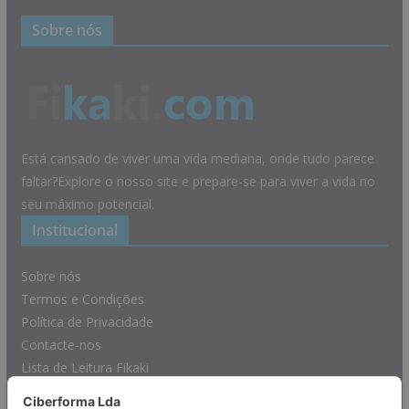
Sobre nós
Está cansado de viver uma vida mediana, onde tudo parece
faltar?Explore o nosso site e prepare-se para viver a vida no
seu máximo potencial.
Institucional
Sobre nós
Termos e Condições
Política de Privacidade
Contacte-nos
Lista de Leitura Fikaki
Afiliações