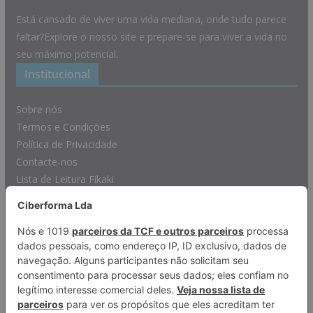
Está cansado de viver uma vida mediana, onde tudo parece
faltar?Explore o nosso site e prepare-se para viver a vida no
seu máximo potencial.
Institucional
Sobre nós
Termos e Condições
Política de Privacidade
Contacte-nos
Lista de Leitura Fikaki
Afiliações
Booking
Amazon
Wook
Coinbase
Rede Ciberforma