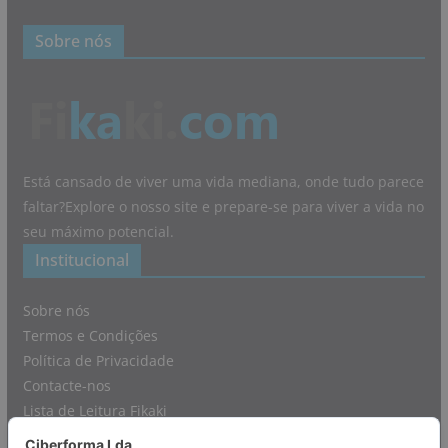
Sobre nós
Está cansado de viver uma vida mediana, onde tudo parece
faltar?Explore o nosso site e prepare-se para viver a vida no
seu máximo potencial.
Institucional
Sobre nós
Termos e Condições
Política de Privacidade
Contacte-nos
Lista de Leitura Fikaki
Afiliações